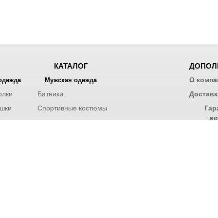
КАТАЛОГ
ДОПОЛ
О компа
одежда
Мужская одежда
олки
Батники
Доставк
шки
Спортивные костюмы
Гар
во
 костюмы
Футболки
Худи
Отзывы
Контак
нтернет-магазин одежды, 2021