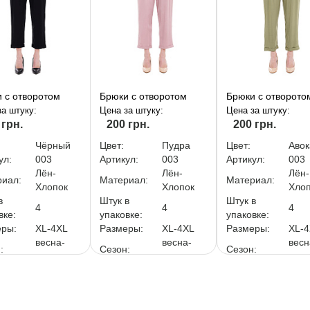
 с отворотом
Брюки с отворотом
Брюки с отворото
за штуку:
Цена за штуку:
Цена за штуку:
 грн.
200 грн.
200 грн.
Чёрный
Цвет:
Пудра
Цвет:
Авок
ул:
003
Артикул:
003
Артикул:
003
Лён-
Лён-
Лён-
иал:
Материал:
Материал:
Хлопок
Хлопок
Хло
в
Штук в
Штук в
4
4
4
вке:
упаковке:
упаковке:
еры:
XL-4XL
Размеры:
XL-4XL
Размеры:
XL-
весна-
весна-
весн
:
Сезон:
Сезон:
лето
лето
лето
Женская
Тип:
Женская
Тип:
Жен
аковку:
800 грн.
За упаковку:
800 грн.
За упаковку:
800 г