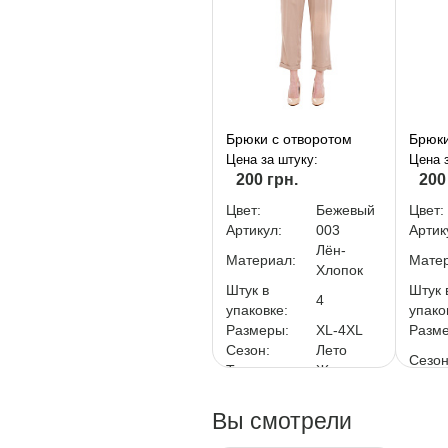
Брюки с отворотом
Брюки
Цена за штуку:
Цена 
200 грн.
200
Цвет:
Бежевый
Цвет:
Артикул:
003
Артик
Лён-
Материал:
Матер
Хлопок
Штук в
Штук 
4
упаковке:
упако
Размеры:
XL-4XL
Разм
Сезон:
Лето
Сезон
Тип:
Женская
За упаковку:
800 грн.
Тип:
За уп
Вы смотрели