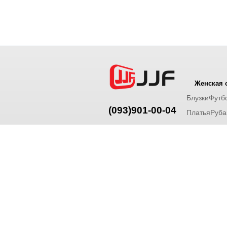
Женская 
Блузки
Футб
(093)901-00-04
Платья
Руба
Спортивные
(096)07-08-456
Туники
© И