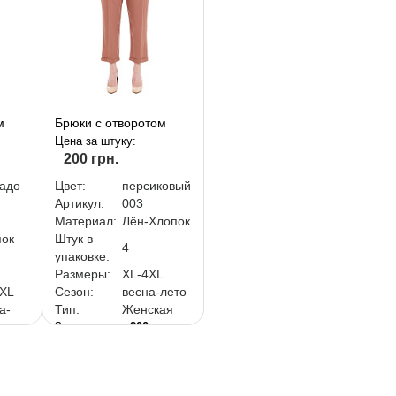
м
Брюки с отворотом
Цена за штуку:
200 грн.
адо
Цвет:
персиковый
Артикул:
003
Материал:
Лён-Хлопок
пок
Штук в
4
упаковке:
Размеры:
XL-4XL
4XL
Сезон:
весна-лето
а-
Тип:
Женская
За упаковку:
800 грн.
ская
рн.