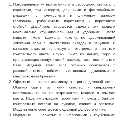
Повседневные — приталенного и свободного силуэта, с
короткими, три четверти, длинными и фантазийными
рукавами, с полукруглым и фигурным вырезом
горловины, рубашечным воротником и воротником
стойкой. Дизайнеры стараются сделать эти модели
максимально функциональными и удобными. Часто
изделия имеют карманы, кокетку, не сдерживающий
движения крой с множеством складок и защипов. В
качестве отделки используется отстрочка в тон или
контрастного цвета. Блузки шьют из легких, хорошо
пропускающих воздух тканей: вискозы, пике, поплина или
бязи. Изделия этого типа отлично сочетаются с
разнообразными юбками, леггинсами, джинсами и
классическими брюками.
Офисные — вносят изюминку в строгий деловой стиль.
Обычно сшиты из ткани светлых и сдержанных
пастельных тонов, но встречаются, модели и темного
цвета. Изделия украшают воротники и пояса с бантом,
контрастные вставки на рукавах, спинке и застежке.
Модели легко сочетаются с одеждой делового стиля.
Нарядные — шелковые с шифоновыми и кружевными